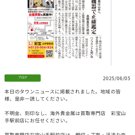
2025/06/05
ブログ
本日の
タウンニュース
に掲載されました。地域の皆
様、是非一読してください。
不明金、刻印なし、海外貴金属は買取専門店 彩宝山
手駅前店にお任せください。
買取専門店彩宝山手駅前店は、親切・丁寧・迅速な査