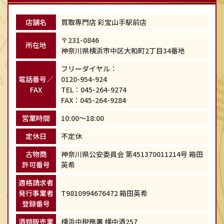
店舗名
買取専門店 彩宝山手駅前店
〒231-0846
所在地
神奈川県横浜市中区大和町2丁目34番地
フリーダイヤル：
電話番号／
0120-954-924
FAX
TEL：
045-264-9274
FAX：045-264-9284
営業時間
10:00～18:00
定休日
不定休
古物商
神奈川県公安委員会 第451370011214号 箱田
許可番号
英希
適格請求者
発行事業者
T9810994676472 箱田英希
登録番号
酒類販売業
横浜中税務署 横中酒257